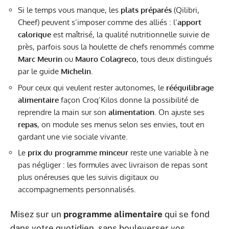
Si le temps vous manque, les
plats préparés
(Qilibri,
Cheef) peuvent s’imposer comme des alliés : l’
apport
calorique
est maîtrisé, la qualité nutritionnelle suivie de
près, parfois sous la houlette de chefs renommés comme
Marc Meurin
ou
Mauro Colagreco
, tous deux distingués
par le guide
Michelin
.
Pour ceux qui veulent rester autonomes, le
rééquilibrage
alimentaire
façon Croq’Kilos donne la possibilité de
reprendre la main sur son
alimentation
. On ajuste ses
repas
, on module ses menus selon ses envies, tout en
gardant une vie sociale vivante.
Le
prix du programme minceur
reste une variable à ne
pas négliger : les formules avec livraison de repas sont
plus onéreuses que les suivis digitaux ou
accompagnements personnalisés.
Misez sur un
programme alimentaire
qui se fond
dans votre quotidien, sans bouleverser vos