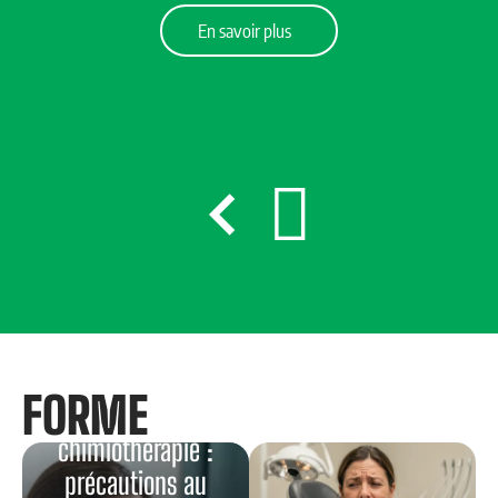
En savoir plus
FORME
Port à Cath
chimiothérapie :
précautions au