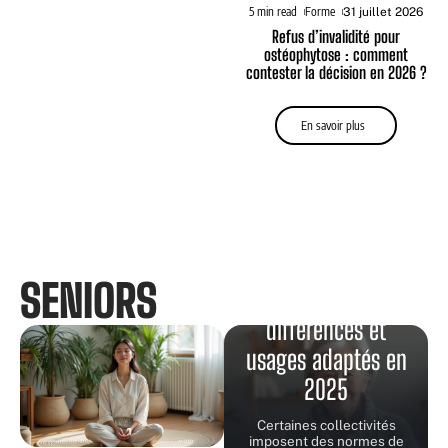
5 min read
Forme
31 juillet 2026
Refus d’invalidité pour
ostéophytose : comment
contester la décision en 2026 ?
En savoir plus
Déambulateur
intérieur ou
SENIORS
extérieur :
différences et
usages adaptés en
2025
Certaines collectivités
imposent des normes de