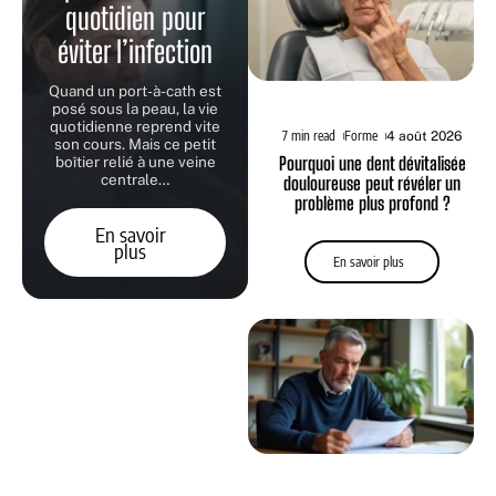
quotidien pour
éviter l’infection
Quand un port-à-cath est
posé sous la peau, la vie
quotidienne reprend vite
7 min read
Forme
4 août 2026
son cours. Mais ce petit
Pourquoi une dent dévitalisée
boîtier relié à une veine
centrale
…
douloureuse peut révéler un
problème plus profond ?
En savoir
plus
En savoir plus