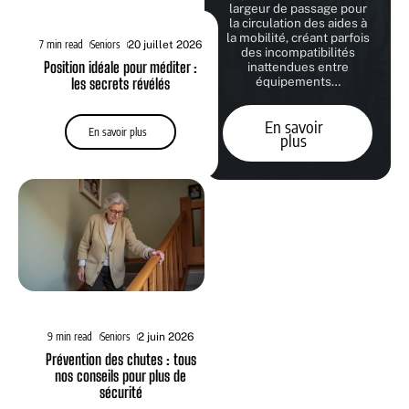
largeur de passage pour
la circulation des aides à
la mobilité, créant parfois
7 min read
Seniors
20 juillet 2026
des incompatibilités
Position idéale pour méditer :
inattendues entre
équipements
…
les secrets révélés
En savoir
En savoir plus
plus
9 min read
Seniors
2 juin 2026
Prévention des chutes : tous
nos conseils pour plus de
sécurité